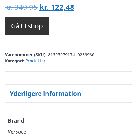
Den
Den
kr.
349,95
kr.
122,48
oprindelige
aktuelle
pris
pris
Gå til shop
var:
er:
kr. 349,95.
kr. 122,48.
Varenummer (SKU):
8159597917419239986
Kategori:
Produkter
Yderligere information
Brand
Versace