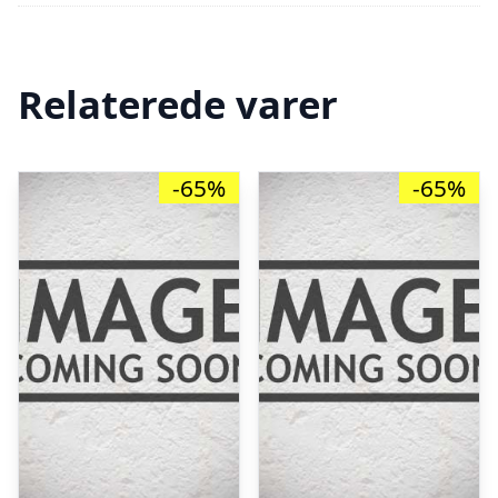
Relaterede varer
-65%
-65%