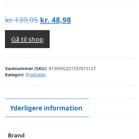
Den
Den
kr.
139,95
kr.
48,98
oprindelige
aktuelle
pris
pris
Gå til shop
var:
er:
kr. 139,95.
kr. 48,98.
Varenummer (SKU):
8159592221537015127
Kategori:
Produkter
Yderligere information
Brand