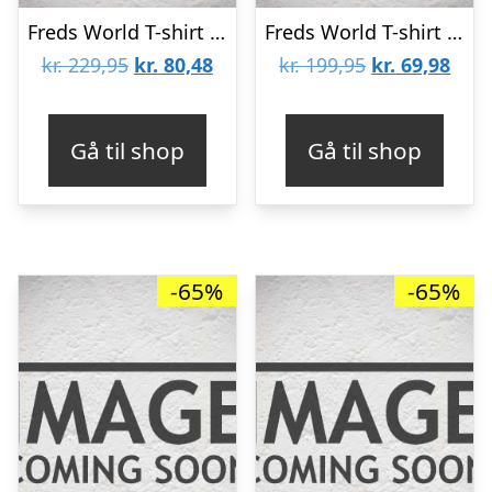
Freds World T-shirt – Lyseblå m. Matrospige
Freds World T-shirt – Navy/Hvidstribet
Den
Den
Den
Den
kr.
229,95
kr.
80,48
kr.
199,95
kr.
69,98
oprindelige
aktuelle
oprindelige
aktu
pris
pris
pris
pris
Gå til shop
Gå til shop
var:
er:
var:
er:
kr. 229,95.
kr. 80,48.
kr. 199,95.
kr. 6
-65%
-65%