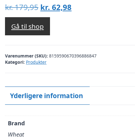
Den
Den
kr.
179,95
kr.
62,98
oprindelige
aktuelle
pris
pris
Gå til shop
var:
er:
kr. 179,95.
kr. 62,98.
Varenummer (SKU):
8159590670396886847
Kategori:
Produkter
Yderligere information
Brand
Wheat