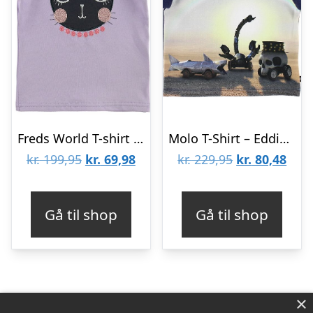
Freds World T-shirt – Lavendel m. Kat
Molo T-Shirt – Eddie – Black Rock City
Den
Den
Den
Den
kr.
199,95
kr.
69,98
kr.
229,95
kr.
80,48
oprindelige
aktuelle
oprindelige
aktu
pris
pris
pris
pris
Gå til shop
Gå til shop
var:
er:
var:
er:
kr. 199,95.
kr. 69,98.
kr. 229,95.
kr. 8
×