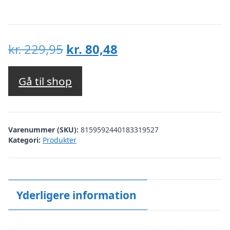
Den
Den
kr.
229,95
kr.
80,48
oprindelige
aktuelle
pris
pris
Gå til shop
var:
er:
kr. 229,95.
kr. 80,48.
Varenummer (SKU):
8159592440183319527
Kategori:
Produkter
Yderligere information