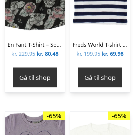
En Fant T-Shirt – Sort m. Blomster
Freds World T-shirt – Navy/Hvidstribet
Den
Den
Den
Den
kr.
229,95
kr.
80,48
kr.
199,95
kr.
69,98
oprindelige
aktuelle
oprindelige
aktu
pris
pris
pris
pris
Gå til shop
Gå til shop
var:
er:
var:
er:
kr. 229,95.
kr. 80,48.
kr. 199,95.
kr. 6
-65%
-65%