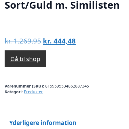
Sort/Guld m. Similisten
Den
Den
kr.
1.269,95
kr.
444,48
oprindelige
aktuelle
pris
pris
Gå til shop
var:
er:
kr. 1.269,95.
kr. 444,48.
Varenummer (SKU):
8159595534862887345
Kategori:
Produkter
Yderligere information