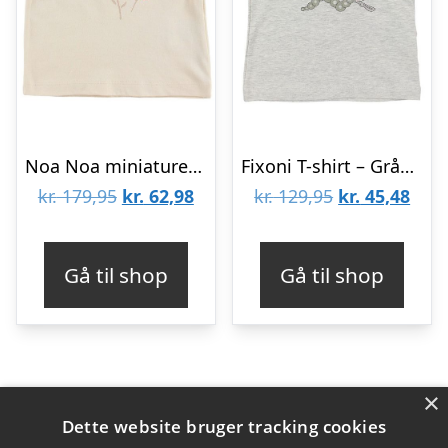
Noa Noa miniature T-shirt – Creme m. Blomster
Fixoni T-shirt – Gråmeleret m. Print
Den
Den
Den
Den
kr.
179,95
kr.
62,98
kr.
129,95
kr.
45,48
oprindelige
aktuelle
oprindelige
aktu
pris
pris
pris
pris
Gå til shop
Gå til shop
var:
er:
var:
er:
kr. 179,95.
kr. 62,98.
kr. 129,95.
kr. 4
×
Varekategorier
Dette website bruger tracking cookies