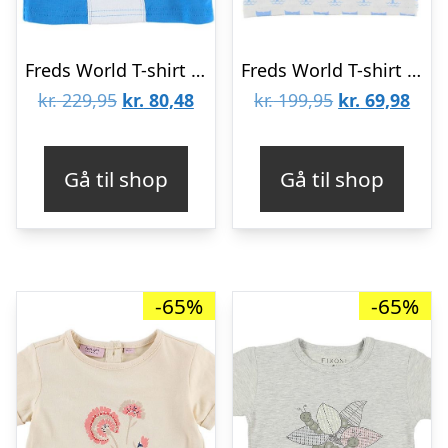
Freds World T-shirt – Lyseblå m. Matrospige
Freds World T-shirt – Hvid m. Hvaler
Den
Den
Den
Den
kr.
229,95
kr.
80,48
kr.
199,95
kr.
69,98
oprindelige
aktuelle
oprindelige
aktu
pris
pris
pris
pris
Gå til shop
Gå til shop
var:
er:
var:
er:
kr. 229,95.
kr. 80,48.
kr. 199,95.
kr. 6
-65%
-65%