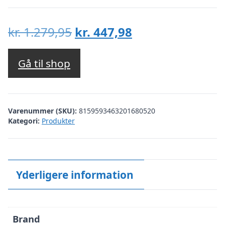
Den
Den
kr.
1.279,95
kr.
447,98
oprindelige
aktuelle
pris
pris
Gå til shop
var:
er:
kr. 1.279,95.
kr. 447,98.
Varenummer (SKU):
8159593463201680520
Kategori:
Produkter
Yderligere information
Brand