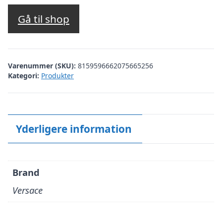
oprindelige
aktuelle
pris
pris
Gå til shop
var:
er:
kr. 2.069,95.
kr. 724,48.
Varenummer (SKU):
8159596662075665256
Kategori:
Produkter
Yderligere information
Brand
Versace