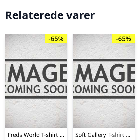
Relaterede varer
-65%
-65%
Freds World T-shirt – Blå m. Økser
Soft Gallery T-shirt – Sif – Neon Orange m. Print