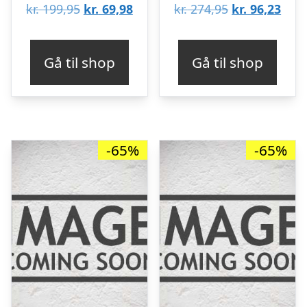
Den
Den
Den
Den
kr.
199,95
kr.
69,98
kr.
274,95
kr.
96,23
oprindelige
aktuelle
oprindelige
aktu
pris
pris
pris
pris
Gå til shop
Gå til shop
var:
er:
var:
er:
kr. 199,95.
kr. 69,98.
kr. 274,95.
kr. 9
-65%
-65%