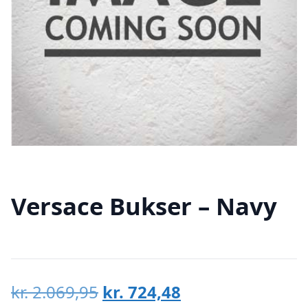
Versace Bukser – Navy
Den
Den
kr.
2.069,95
kr.
724,48