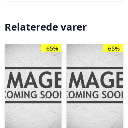
Relaterede varer
-65%
-65%