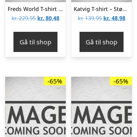
Freds World T-shirt – Lyseblå m. Hvalros
Katvig T-shirt – Støvet Lilla
Den
Den
Den
Den
kr.
229,95
kr.
80,48
kr.
139,95
kr.
48,98
oprindelige
aktuelle
oprindelige
aktu
pris
pris
pris
pris
Gå til shop
Gå til shop
var:
er:
var:
er:
kr. 229,95.
kr. 80,48.
kr. 139,95.
kr. 4
-65%
-65%