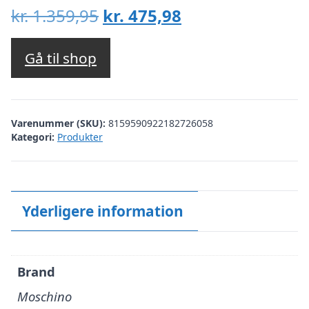
Den
Den
kr.
1.359,95
kr.
475,98
oprindelige
aktuelle
pris
pris
Gå til shop
var:
er:
kr. 1.359,95.
kr. 475,98.
Varenummer (SKU):
8159590922182726058
Kategori:
Produkter
Yderligere information
Brand
Moschino