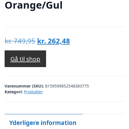
Orange/Gul
Den
Den
kr.
749,95
kr.
262,48
oprindelige
aktuelle
pris
pris
Gå til shop
var:
er:
kr. 749,95.
kr. 262,48.
Varenummer (SKU):
8159599852548383775
Kategori:
Produkter
Yderligere information