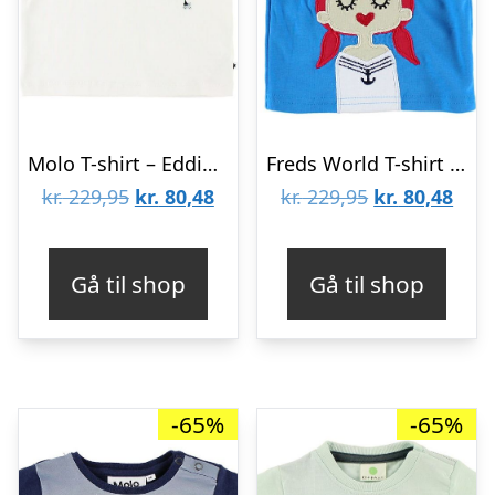
Molo T-shirt – Eddie – Neon Rainbow
Freds World T-shirt – Lyseblå m. Matrospige
Den
Den
Den
Den
kr.
229,95
kr.
80,48
kr.
229,95
kr.
80,48
oprindelige
aktuelle
oprindelige
aktu
pris
pris
pris
pris
Gå til shop
Gå til shop
var:
er:
var:
er:
kr. 229,95.
kr. 80,48.
kr. 229,95.
kr. 8
-65%
-65%