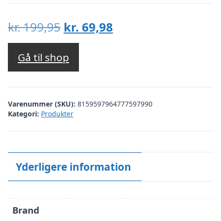
Den
Den
kr.
199,95
kr.
69,98
oprindelige
aktuelle
pris
pris
Gå til shop
var:
er:
kr. 199,95.
kr. 69,98.
Varenummer (SKU):
8159597964777597990
Kategori:
Produkter
Yderligere information
Brand