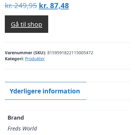
Den
Den
kr.
249,95
kr.
87,48
oprindelige
aktuelle
pris
pris
Gå til shop
var:
er:
kr. 249,95.
kr. 87,48.
Varenummer (SKU):
8159591822115005472
Kategori:
Produkter
Yderligere information
Brand
Freds World