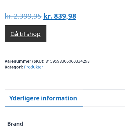
Den
Den
kr.
2.399,95
kr.
839,98
oprindelige
aktuelle
pris
pris
Gå til shop
var:
er:
kr. 2.399,95.
kr. 839,98.
Varenummer (SKU):
8159598306060334298
Kategori:
Produkter
Yderligere information
Brand