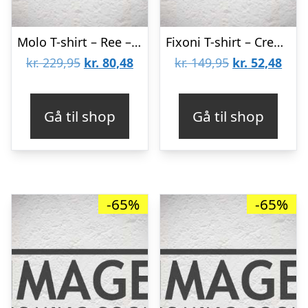
Molo T-shirt – Ree – Pearls
Fixoni T-shirt – Creme m. Print
Den
Den
Den
Den
kr.
229,95
kr.
80,48
kr.
149,95
kr.
52,48
oprindelige
aktuelle
oprindelige
aktu
pris
pris
pris
pris
Gå til shop
Gå til shop
var:
er:
var:
er:
kr. 229,95.
kr. 80,48.
kr. 149,95.
kr. 5
-65%
-65%