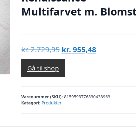
Multifarvet m. Bloms
Den
Den
kr.
2.729,95
kr.
955,48
oprindelige
aktuelle
pris
pris
Gå til shop
var:
er:
kr. 2.729,95.
kr. 955,48.
Varenummer (SKU):
8159593776830438963
Kategori:
Produkter