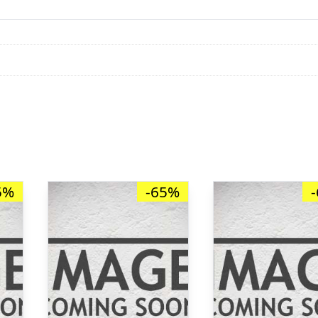
5%
-65%