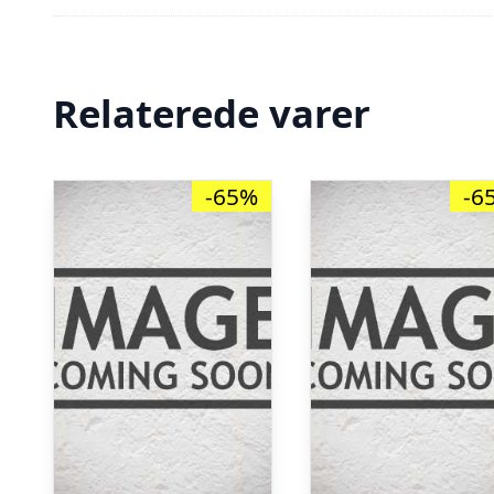
Relaterede varer
-65%
-6