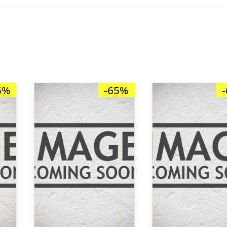
5%
-65%