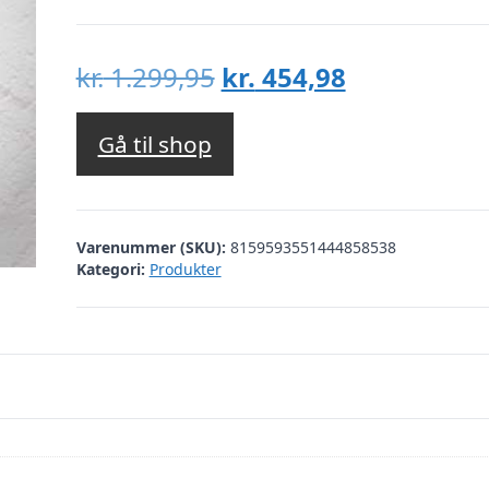
Den
Den
kr.
1.299,95
kr.
454,98
oprindelige
aktuelle
pris
pris
Gå til shop
var:
er:
kr. 1.299,95.
kr. 454,98.
Varenummer (SKU):
8159593551444858538
Kategori:
Produkter