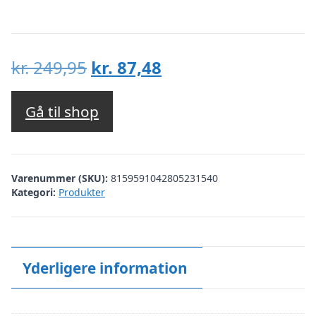
Den
Den
kr.
249,95
kr.
87,48
oprindelige
aktuelle
pris
pris
Gå til shop
var:
er:
kr. 249,95.
kr. 87,48.
Varenummer (SKU):
8159591042805231540
Kategori:
Produkter
Yderligere information