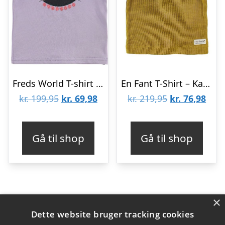
Freds World T-shirt – Lavendel m. Kat
En Fant T-Shirt – Karrygul m. Hulmønster
Den
Den
Den
Den
kr.
199,95
kr.
69,98
kr.
219,95
kr.
76,98
oprindelige
aktuelle
oprindelige
aktu
pris
pris
pris
pris
Gå til shop
Gå til shop
var:
er:
var:
er:
kr. 199,95.
kr. 69,98.
kr. 219,95.
kr. 7
×
Varekategorier
Dette website bruger tracking cookies