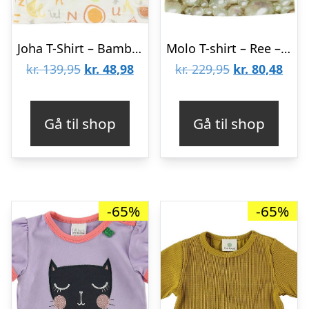
Joha T-Shirt – Bambus – Hvid m. Frugter/Bogstaver
Molo T-shirt – Ree – Pearls
Den
Den
Den
Den
kr.
139,95
kr.
48,98
kr.
229,95
kr.
80,48
oprindelige
aktuelle
oprindelige
aktu
pris
pris
pris
pris
Gå til shop
Gå til shop
var:
er:
var:
er:
kr. 139,95.
kr. 48,98.
kr. 229,95.
kr. 8
-65%
-65%