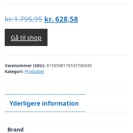
Den
Den
kr.
1.795,95
kr.
628,58
oprindelige
aktuelle
pris
pris
Gå til shop
var:
er:
kr. 1.795,95.
kr. 628,58.
Varenummer (SKU):
8159598176533700439
Kategori:
Produkter
Yderligere information
Brand