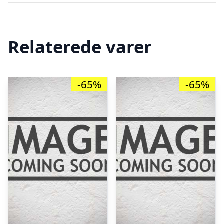
Relaterede varer
-65%
-65%