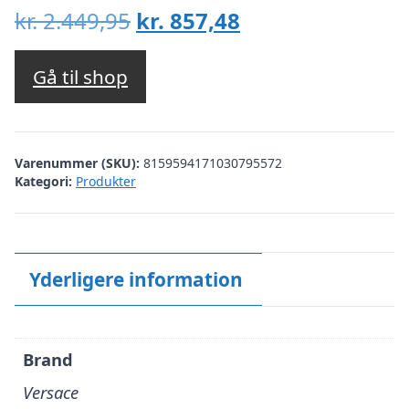
Den
Den
kr.
2.449,95
kr.
857,48
oprindelige
aktuelle
pris
pris
Gå til shop
var:
er:
kr. 2.449,95.
kr. 857,48.
Varenummer (SKU):
8159594171030795572
Kategori:
Produkter
Yderligere information
Brand
Versace