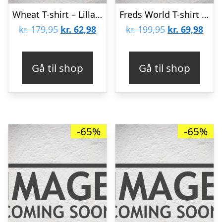
Wheat T-shirt – Lilla m. Svaner
Freds World T-shirt – Navy/Hvidstribet
Den
Den
Den
Den
kr.
179,95
kr.
62,98
kr.
199,95
kr.
69,98
oprindelige
aktuelle
oprindelige
aktu
pris
pris
pris
pris
Gå til shop
Gå til shop
var:
er:
var:
er:
kr. 179,95.
kr. 62,98.
kr. 199,95.
kr. 6
-65%
-65%