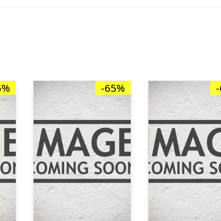
5%
-65%