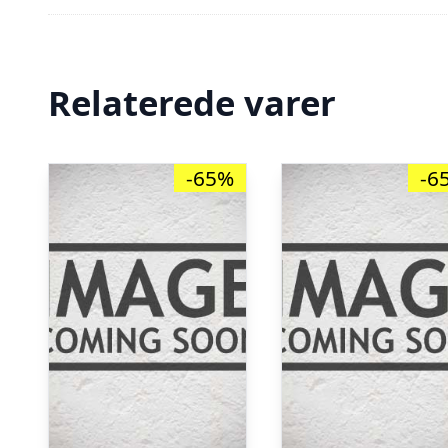
Relaterede varer
-65%
-6