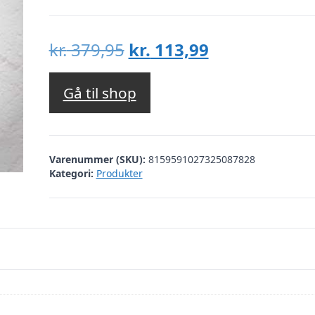
Den
Den
kr.
379,95
kr.
113,99
oprindelige
aktuelle
pris
pris
Gå til shop
var:
er:
kr. 379,95.
kr. 113,99.
Varenummer (SKU):
8159591027325087828
Kategori:
Produkter