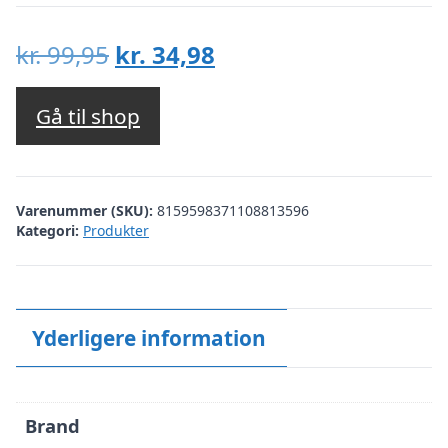
Den
Den
kr.
99,95
kr.
34,98
oprindelige
aktuelle
pris
pris
Gå til shop
var:
er:
kr. 99,95.
kr. 34,98.
Varenummer (SKU):
8159598371108813596
Kategori:
Produkter
Yderligere information
Brand