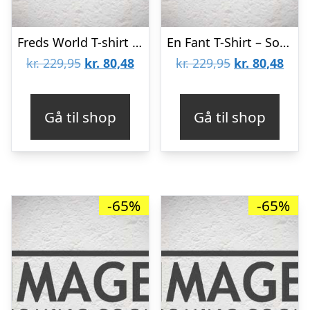
Freds World T-shirt – Lyseblå m. Hvalros
En Fant T-Shirt – Sort m. Blomster
Den
Den
Den
Den
kr.
229,95
kr.
80,48
kr.
229,95
kr.
80,48
oprindelige
aktuelle
oprindelige
aktu
pris
pris
pris
pris
Gå til shop
Gå til shop
var:
er:
var:
er:
kr. 229,95.
kr. 80,48.
kr. 229,95.
kr. 8
-65%
-65%