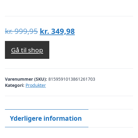
Den
Den
kr.
999,95
kr.
349,98
oprindelige
aktuelle
pris
pris
Gå til shop
var:
er:
kr. 999,95.
kr. 349,98.
Varenummer (SKU):
8159591013861261703
Kategori:
Produkter
Yderligere information