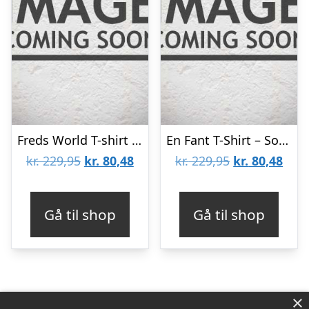
Freds World T-shirt – Lyseblå m. Matrospige
En Fant T-Shirt – Sort m. Blomster
Den
Den
Den
Den
kr.
229,95
kr.
80,48
kr.
229,95
kr.
80,48
oprindelige
aktuelle
oprindelige
aktu
pris
pris
pris
pris
Gå til shop
Gå til shop
var:
er:
var:
er:
kr. 229,95.
kr. 80,48.
kr. 229,95.
kr. 8
×