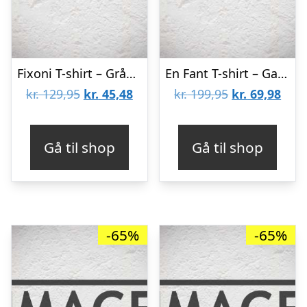
Fixoni T-shirt – Gråmeleret m. Print
En Fant T-shirt – Gate – Mint m. Dyr
Den
Den
Den
Den
kr.
129,95
kr.
45,48
kr.
199,95
kr.
69,98
oprindelige
aktuelle
oprindelige
aktu
pris
pris
pris
pris
Gå til shop
Gå til shop
var:
er:
var:
er:
kr. 129,95.
kr. 45,48.
kr. 199,95.
kr. 6
-65%
-65%