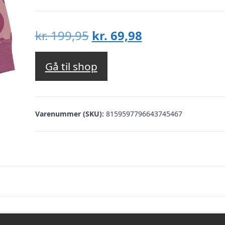
Den
Den
kr.
199,95
kr.
69,98
oprindelige
aktuelle
pris
pris
Gå til shop
var:
er:
kr. 199,95.
kr. 69,98.
Varenummer (SKU):
8159597796643745467