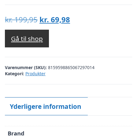
Den
Den
kr.
199,95
kr.
69,98
oprindelige
aktuelle
pris
pris
Gå til shop
var:
er:
kr. 199,95.
kr. 69,98.
Varenummer (SKU):
8159598865067297014
Kategori:
Produkter
Yderligere information
Brand