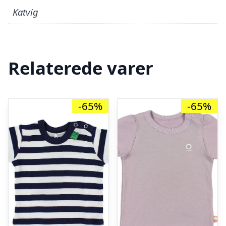
Katvig
Relaterede varer
-65%
-65%