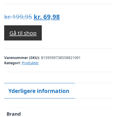
Den
Den
kr.
199,95
kr.
69,98
oprindelige
aktuelle
pris
pris
Gå til shop
var:
er:
kr. 199,95.
kr. 69,98.
Varenummer (SKU):
8159599738558821091
Kategori:
Produkter
Yderligere information
Brand