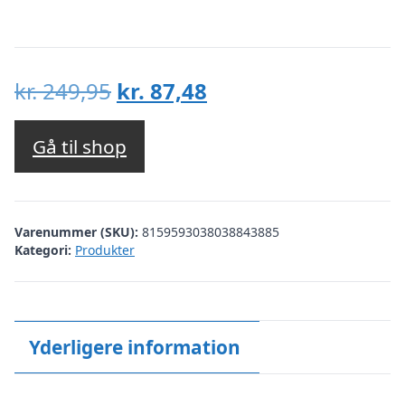
Den
Den
kr.
249,95
kr.
87,48
oprindelige
aktuelle
pris
pris
Gå til shop
var:
er:
kr. 249,95.
kr. 87,48.
Varenummer (SKU):
8159593038038843885
Kategori:
Produkter
Yderligere information