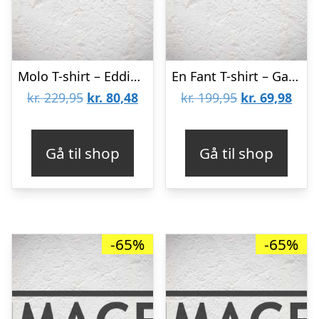
Molo T-shirt – Eddie – Neon Rainbow
En Fant T-shirt – Gate – Mint m. Dyr
Den
Den
Den
Den
kr.
229,95
kr.
80,48
kr.
199,95
kr.
69,98
oprindelige
aktuelle
oprindelige
aktu
pris
pris
pris
pris
Gå til shop
Gå til shop
var:
er:
var:
er:
kr. 229,95.
kr. 80,48.
kr. 199,95.
kr. 6
-65%
-65%