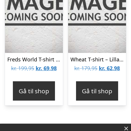
Freds World T-shirt – Hvid m. Vandmelon
Wheat T-shirt – Lilla m. Svaner
Den
Den
Den
Den
kr.
199,95
kr.
69,98
kr.
179,95
kr.
62,98
oprindelige
aktuelle
oprindelige
aktu
pris
pris
pris
pris
Gå til shop
Gå til shop
var:
er:
var:
er:
kr. 199,95.
kr. 69,98.
kr. 179,95.
kr. 6
×