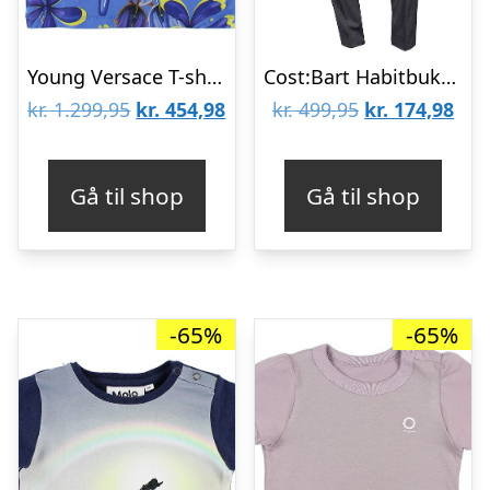
Young Versace T-shirt – Blå m. Blomster
Cost:Bart Habitbukser – Klaus – Grå
Den
Den
Den
De
kr.
1.299,95
kr.
454,98
kr.
499,95
kr.
174,98
oprindelige
aktuelle
oprindelige
aktu
pris
pris
pris
pris
Gå til shop
Gå til shop
var:
er:
var:
er:
kr. 1.299,95.
kr. 454,98.
kr. 499,95.
kr. 
-65%
-65%