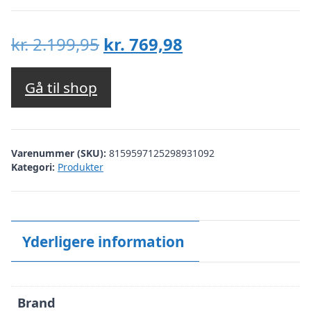
Den
Den
kr.
2.199,95
kr.
769,98
oprindelige
aktuelle
pris
pris
Gå til shop
var:
er:
kr. 2.199,95.
kr. 769,98.
Varenummer (SKU):
8159597125298931092
Kategori:
Produkter
Yderligere information
Brand